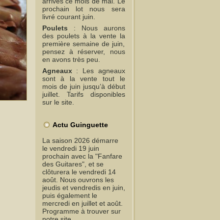
arrivés ce mois de mai. Le
prochain lot nous sera
livré courant juin.
Poulets
: Nous aurons
des poulets à la vente la
première semaine de juin,
pensez à réserver, nous
en avons très peu.
Agneaux
: Les agneaux
sont à la vente tout le
mois de juin jusqu’à début
juillet. Tarifs disponibles
sur le site.
Actu Guinguette
La saison 2026 démarre
le vendredi 19 juin
prochain avec la "Fanfare
des Guitares", et se
clôturera le vendredi 14
août. Nous ouvrons les
jeudis et vendredis en juin,
puis également le
mercredi en juillet et août.
Programme à trouver sur
notre site.